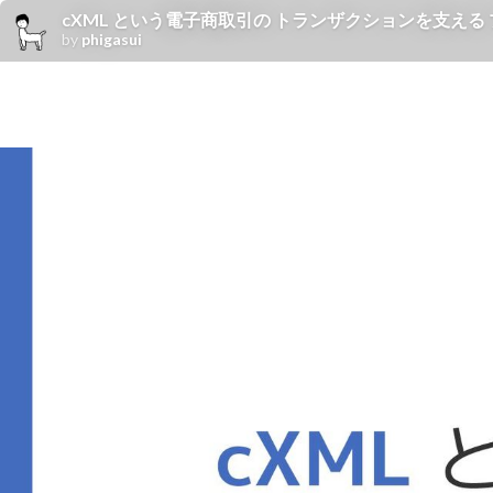
cXML という電子商取引の トランザクションを支え
by
phigasui