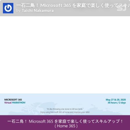
一石二鳥！ Microsoft 365 を家庭で楽しく使ってスキルアッ
by
Taichi Nakamura