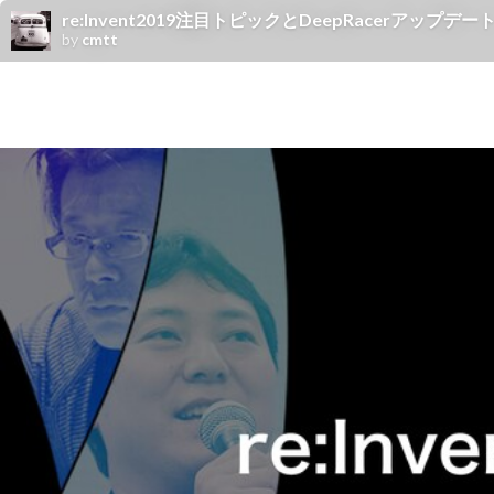
re:Invent2019注目トピックとDeepRacerアップデー
by
cmtt