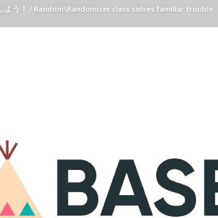
andom\Randomizer class solves familiar trouble