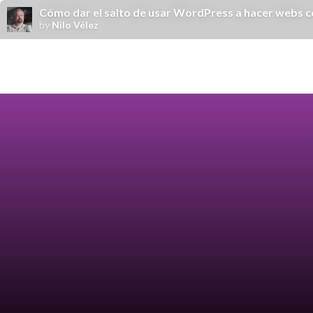
Cómo dar el salto de usar WordPress a hacer webs
by
Nilo Vélez