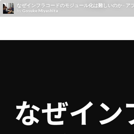
なぜインフラコードのモジュール化は難しいのか - 
by
Gosuke Miyashita