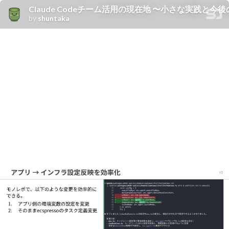
Claude Codeチーム活用の現在地 〜小さな実践と今後の展望〜 / Curre
by
shuntaka