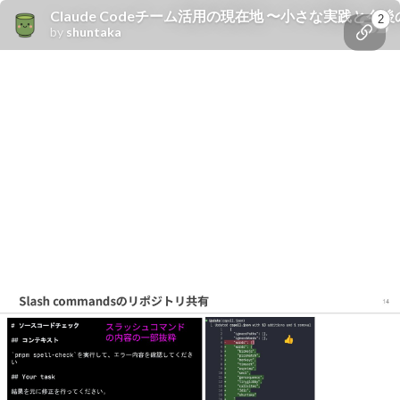
Claude Codeチーム活用の現在地 〜小さな実践と今後の展望〜 / Curre
2
by
shuntaka