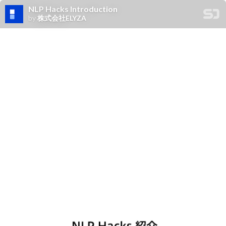
NLP Hacks Introduction
by
株式会社ELYZA