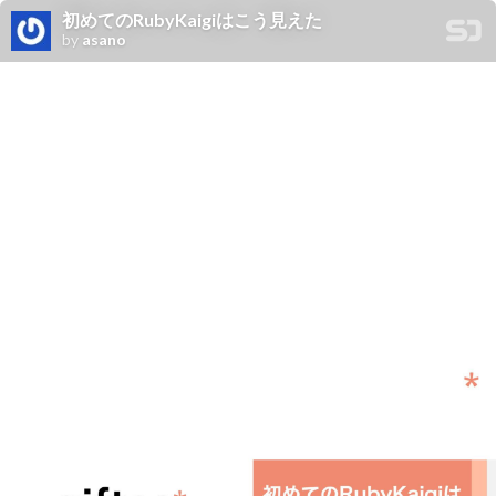
初めてのRubyKaigiはこう見えた
by
asano