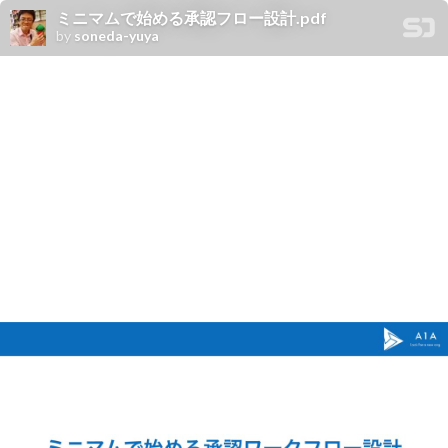
ミニマムで始める承認フロー設計.pdf
by
soneda-yuya