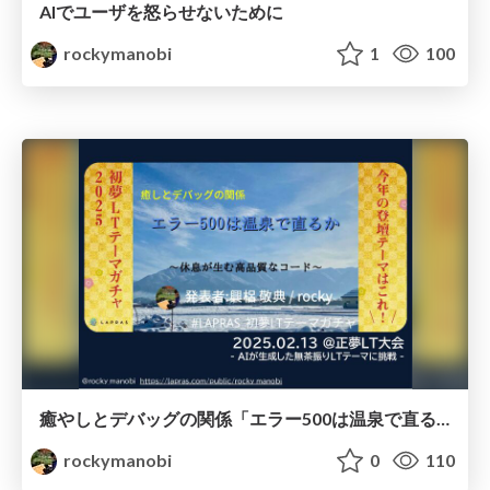
AIでユーザを怒らせないために
rockymanobi
1
100
癒やしとデバッグの関係「エラー500は温泉で直るか」休息が生む高品質なコード
rockymanobi
0
110