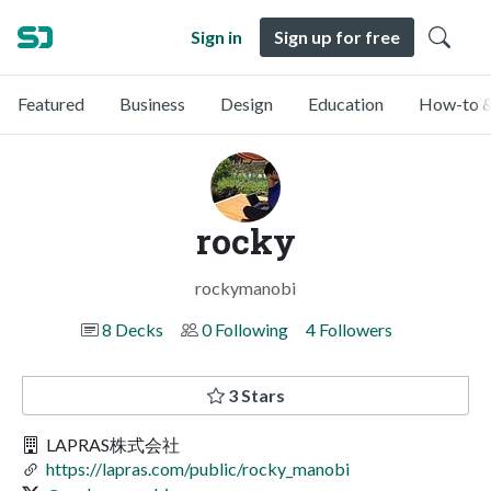
Sign in
Sign up for free
Featured
Business
Design
Education
How-to &
rocky
rockymanobi
8 Decks
0 Following
4 Followers
3 Stars
LAPRAS株式会社
https://lapras.com/public/rocky_manobi