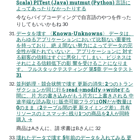
Scala) PITest (Java) mutmut (Python) 言語に
よってあったりなかったりする
今ならバイブコーディングで自言語のやつを作った
りしてもいいかもね 30
データを壊す 〈Known-Unknowns〉 データは、
あらゆるアプリケーションにおいて比類ない重要性
を持っており、絶 え間ない努力によってデータの完
全性が保たれていないと、アプリケーションに 対す
る顧客の信頼はすぐに悪化してしまい、ビジネスは
それによる信頼低下の影 響を受けることになりま
す。 フルスタックテスティング 第5章 データテスト
31
並列処理・競合状態で壊す 更新の消失: 2つのトラン
ザクションが同じ行をread→modify→writeする
間に、片 方の書き込みがもう片方に上書きされる 中
途半端な読み取り: 販売可能フラグはONだが数量は
0のまま（2テーブル間の更 新タイミング差） 共有
リソースのミスマッチ: 残り1つの商品を2人が同時
購入 →
商品はAさんに、請 求書はBさんに 32
壊れたデータで壊す 5年前のデータを入れてみる 更