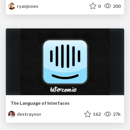
ryanjones
0
200
The Language of Interfaces
destraynor
162
27k