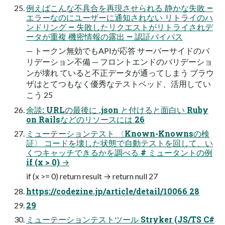
例えばこんな不具合を再現させられる 静かな失敗 —
エラーなのにユーザーに通知されない リトライのハ
ンドリング — 失敗したリクエストがリトライされデ
ータが重複 機密情報の露出 — 認証バイパス
— トークン無効でもAPIが応答 サーバーサイドのバ
リデーション不備 — フロントエンドのバリデーショ
ンが壊れ ていると不正データが通ってしまう ブラウ
ザはとてつもなく優秀なテストベッド、活用してい
こう 25
余談: URLの最後に .json と付けると面白い Ruby
on Railsなどのリソースには 26
ミューテーションテスト 〈Known-Knownsの検
証〉 コードを壊した状態で自動テストを回して、い
くつキャッチできるかを調べる # ミュータントの例
if (x > 0) →
if (x >= 0) return result → return null 27
https://codezine.jp/article/detail/10066 28
29
ミューテーションテストツール Stryker (JS/TS C#