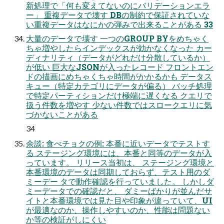
新処理で「何も変えてないのにバリデーションエラ
ー」 重複データで壊す DBの制約で保証されていな
い重複データはなにかの弾みで出来ることがある 33
大量のデータで壊す 一つのGROUP BYをめちゃく
ちゃ増やしたらインデックスが効かなくなった カー
ディナリティ（データがどれだけ分散しているか）
が低い 巨大なJSONが入ったレコード フロントエン
ドの描画にめちゃくちゃ時間がかかるかも データス
キュー（特定カテゴリにデータが偏る） バッチ処理
で特定パーティションだけ極端に遅くなる クエリで
扱う件数を増やす 少ない件数ではスロークエリに気
づかないことがある
34
余談: 食べチョクの例: 本番に近いデータでテストす
る ステージング環境には、本番と同等のデータが入
っています。 リリース当初は、 ステージング環境と
本番環境のデータは同期しておらず、テスト用のダ
ミーデー タで動作確認を行っていました。 しかしダ
ミーデータでの確認だと、 ダミーばかりが並んだサ
イトと本番環境では見た目や印象が違っていて、UI
が最適なのか、操作しやすいのか、性能は問題ない
か等の検証がしにくい