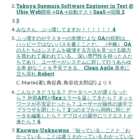
Takuya Suemura Software Engineer in Test @
Ubie Web開発→QA→自動テストSaaS→現職 2
3
みなさん、ぶっ壊してますか！！！！！！ 4
ぶっ壊すのがテスターの本懐だよな QAの役割は、
ハッピーではないパスを書くことだ。 （中略） QA
の人たちはシステムを破壊する方法を見つける能力
を買われて雇われている。 深い専門性を持った人た
ちであり、ユーザーがシステムに対して行うあらゆ
る奇 妙なことを予見できる。 Clean Agile 基本に
立ち戻れ Robert
C. Martin(著), 角征典, 角谷信太郎(訳) より 5
こんなときどうなる？ データベースが遅くなった
ら？ 外部APIが5xxエラーを返してきたら？ ネット
ワークが不安定だったら？ ユーザーが操作の途中で
ブラウザを閉じたら？ 2つのタブから同時に同じデ
ータを編集したら？ デプロイの最中にリクエストが
来たら？ 6
Knowns-Unknowns 「知っている」ことと「わ
かっている」ことは違う わかっている わかっていな