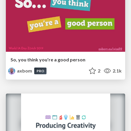
So, you think you're a good person
axbom
2
2.1k
PRO