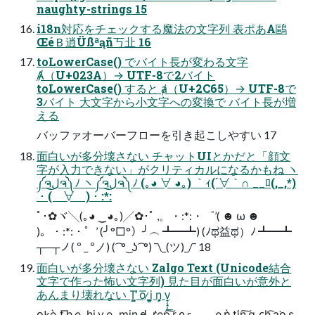
naughty-strings 15
i18n対応をチェックする魔法の文字列 表ポあA鷗
ŒéＢ逍Üßªąñ丂㐀 16
toLowerCase() でバイト長が変わる文字
Ⱥ（U+023A）→ UTF-8で2バイト
toLowerCase() すると ⱥ（U+2C65）→ UTF-8で
3バイト 大文字から小文字への変換で バイト長が増
える
バッファオーバーフローを引き起こしやすい 17
面白いが多分壊さない チャットUIとかだと「顔文
字が入力できない」がクリティカルになるかもね ヽ
༼ຈل͜ຈ༽ﾉ ヽ༼ຈل͜ຈ༽ﾉ (｡◕ ∀ ◕｡) ｀ｨ(´∀｀∩ __ﾛ(,_,*)
・(￣∀￣)・:*:
ﾟ･✿ヾ╲(｡◕ ‿◕｡)╱✿･ﾟ ,。・:*:・゜’( ☻ ω ☻
)。・:*:・゜’ (╯°□°）╯︵ ┻━┻) (ﾉಥ益ಥ）ﾉ ┻━┻
┬─┬ノ( º _ ºノ) ( ͡ ° ͜ ʖ ͡ °) ¯\_(ツ)_/¯ 18
面白いが多分壊さない Zalgo Text (Unicode結合
文字で作った怖い文字列) 見た目が面白いが意外と
あんまり壊れない Ṱ̺̺̕ o͞ ̷i̲̬͇̪͙ n̝̗͕ v̟̜̘̦͟
o̶̙̰̠kè͚̮̺̪̹̱̤ ̖t̝͕̳̣̻̪͞ h̼͓̲̦̳̘̲ e͇̣̰̦̬͎ ̢̼̻̱̘ h͚͎͙̜̣̲ͅi̦̲̣̰̤ v̻͍ e̺̭̳̪̰ -m̢iͅn̖̺̞̲̯̰ d̵̼̟͙̩̼̘̳ ̞̥̱̳̭ r̛̗̘e͙p͠ r̼̞̻̭̗ e̺̠̣͟ s ̘ ͇ ̳ ͍ ̝ ͉ e͉̥̯̞̲͚̬͜ ǹ̬͎͎̟̖͇̤ t͍̬̤͓̼̭͘ͅi̪̱n͠ g̴͉ ͏͉ͅc̬̟h͡ a̫̻̯͘o̫̟̖͍̙̝͉ s̗̦̲.̨̹͈̣ ̡͓̞ͅ