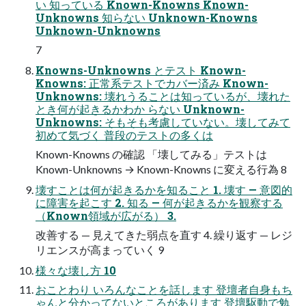
い 知っている Known-Knowns Known-
Unknowns 知らない Unknown-Knowns
Unknown-Unknowns
7
Knowns-Unknowns とテスト Known-
Knowns: 正常系テストでカバー済み Known-
Unknowns: 壊れうることは知っているが、壊れた
とき何が起きるかわか らない Unknown-
Unknowns: そもそも考慮していない。壊してみて
初めて気づく 普段のテストの多くは
Known-Knowns の確認 「壊してみる」テストは
Known-Unknowns → Known-Knowns に変える行為 8
壊すことは何が起きるかを知ること 1. 壊す — 意図的
に障害を起こす 2. 知る — 何が起きるかを観察する
（Known領域が広がる） 3.
改善する — 見えてきた弱点を直す 4. 繰り返す — レジ
リエンスが高まっていく 9
様々な壊し方 10
おことわり いろんなことを話します 登壇者自身もち
ゃんと分かってないところがあります 登壇駆動で勉