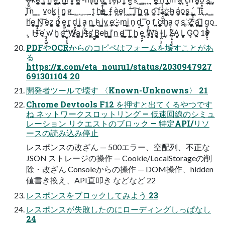
I̗̘̦͝ n ͇ ͇ ͙ v̮̫ok̲̫̙͈ i̖͙̭̹̠̞ n̡̻̮̣̺ g ̲ ͈ ͙ ̭ ͙ ̬ ͎ ̰t͔̦ h̞̲e̢̤ ͍̬̲͖ f̴̘͕̣ è͖ẹ̥̩l ͖ ͔ ͚ i͓͚̦͠ n͖͍̗͓̳̮ g͍ ̨o͚̪͡ f̘̣̬ ̖̘͖̟͙̮ c҉͔̫͖͓͇͖ͅ h̵̤̣͚͔ á̗̼͕ͅo̼̣̥s̱͈̺̖̦̻͢ .̛̖̞̠̫̰ ̗̺͖̹̯͓ Ṯ ̤ ͍ ̥ ͇ ͈
h̲́e͏͓̼̗̙̼̣͔ ͇̜̱̠͓͍ͅN͕͠ e̗̱z̘̝̜̺͙ p̤̺̹͍̯͚ e̠̻̠͜ r̨̤͍̺̖͔̖̖ d̠̟̭̬̝͟ i̦͖̩͓͔̤ a̠̗̬͉̙ n͚͜ ̻̞̰͚ͅh̵͉ i̳̞v̢͇ ḙ͎͟ -҉̭̩̼͔ m̤̭̫i͕͇̝̦ n̗͙ ḍ̟ ̯̲͕͞ ǫ̟̯̰̲͙̻̝ f ̪̰̰̗̖̭̘͘c̦͍̲̞͍̩̙ ḥ͚a̮͎̟̙͜ ơ̩̹͎ s̤.̝̝ ҉Z̡̖̜͖̰̣͉̜ a͖̰͙̬͡ l̲̫̳͍̩ g̡̟̼̱͚̞̬ͅo̗͜
.̟ ̦ H̬̤̗̤͝ e͜ ̜̥̝̻͍̟́w̕ h̖̯͓ o̝͙̖͎̱̮ ҉̺̙̞̟͈ W̷̼̭a̺̪͍ į͈͕̭͙̯̜ t̶̼̮s̘͙͖̕ ̠̫̠B̻͍͙͉̳ͅe̵h̵̬͇̫͙ i̹͓̳̳̮͎̫̕ n͟ d̴̪̜̖ ̰͉̩͇͙̲͞ͅT͖̼͓̪͢ h͏͓̮̻ e̬̝̟ͅ ̤̹̝W͙̞̝͔͇͝ͅa͏͓͔̹̼̣ l̴͔̰̤̟͔ ḽ̫.͕ Z̮̞̠͙͔ͅḀ̗̞͈̻̗ Ḷ͙͎̯̹̞͓ G̻O̭̗̮ 19
PDFやOCRからのコピペはフォームを壊すことがあ
る
https://x.com/eta_nouru1/status/2030947927
691301104 20
開発者ツールで壊す 〈Known-Unknowns〉 21
Chrome Devtools F12 を押すと出てくるやつです
ね ネットワークスロットリング — 低速回線のシミュ
レーション リクエストのブロック — 特定API/リソ
ースの読み込み停止
レスポンスの改ざん — 500エラー、空配列、不正な
JSON ストレージの操作 — Cookie/LocalStorageの削
除・改ざん Consoleからの操作 — DOM操作、hidden
値書き換え、API直叩き などなど 22
レスポンスをブロックしてみよう 23
レスポンスが失敗したのにローディングしっぱなし
24