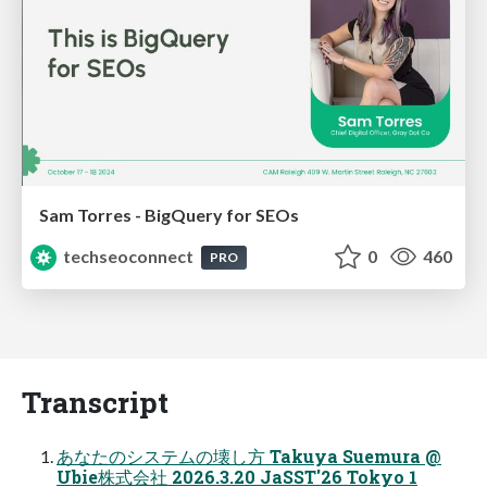
Sam Torres - BigQuery for SEOs
techseoconnect
0
460
PRO
Transcript
あなたのシステムの壊し方 Takuya Suemura @
Ubie株式会社 2026.3.20 JaSST'26 Tokyo 1