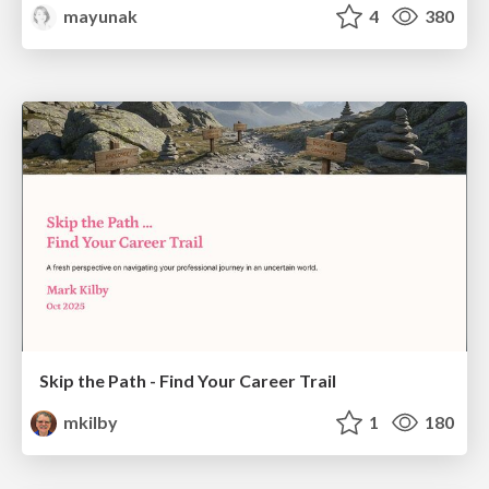
mayunak
4
380
Skip the Path - Find Your Career Trail
mkilby
1
180