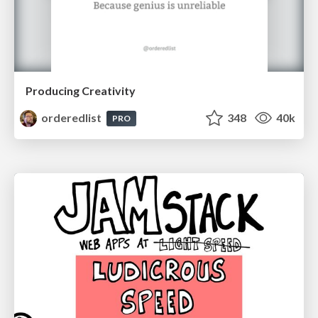
Producing Creativity
orderedlist
348
40k
PRO