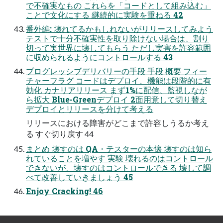
で不確実なもの これらを「コードとして組み込む」
ことで文化にする 継続的に実験を重ねる 42
番外編: 壊れてるかもしれないがリリースしてみよう
テストで十分不確実性を取り除けない場合は、割り
切って実世界に壊してもらう ただし実害を許容範囲
に収められるようにコントロールする 43
プログレッシブデリバリーの手段 手段 概要 フィー
チャーフラグ コードはデプロイ、機能は段階的に有
効化 カナリアリリース まず1%に配信、監視しなが
ら拡大 Blue-Greenデプロイ 2面用意して切り替え
デプロイとリリースを分けて考える
リリースにおける障害がどこまで許容しうるか考え
る すぐ切り戻す 44
まとめ 壊すのは QA・テスターの本懐 壊すのは知ら
れていることを増やす 実験 壊れるのはコントロール
できないが、壊すのはコントロールできる 壊して調
べて改善していきましょう 45
Enjoy Cracking! 46