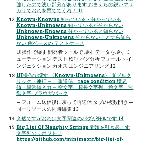
強したので浅い部分があります おまえらの鋭いマサ
カリでおれを育ててくれ！ 11
Known-Knowns 知っている・分かっている
Known-Unknowns 知っているが分からない
Unknown-Knowns 分かっていると知らない
Unknown-Unknowns 分からないことすら知ら
ない 例ベースの テストケース
UI操作で壊す 開発者ツールで 壊す データを壊す ミ
ューテーション テスト 検証 バグ分析 フォールト イ
ンジェクション カオス エンジニアリング 12
UI操作で壊す 〈Known-Unknowns〉 ダブルク
リック・連打 — 二重送信、race condition 境界
値・異常値入力 — 空文字、超長文字列、絵文字、制
御文字 ブラウザバック
— フォーム送信後に戻って再送信 タブの複数開き —
同一リソースの同時編集 13
突然ですがおれは文字関連のバグが好きです 14
Big List Of Naughty Strings 問題を引き起こす
文字列のリポジトリ
https://github.com/minimaxir/big-list-of-