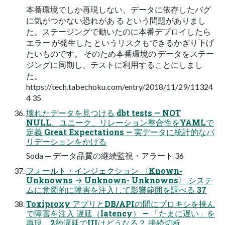
本番環境でしか再現しない、データに依存したバグ
に気がつかない恐れがあ る という問題がありまし
た。ステージングで動いたのに本番デプロイしたら
エラー が発生した というリスクもできるかぎり下げ
たいものです。 そのため本番環境の データをステー
ジングに同期し、テストに利用することにしまし
た。
https://tech.tabechoku.com/entry/2018/11/29/11324
4 35
壊れたデータを見つける dbt tests — NOT
NULL、ユニーク、リレーション整合性をYAMLで
定義 Great Expectations — 実データに統計的なバ
リデーションをかける
Soda — データ品質の継続監視・アラート 36
フォールト・インジェクション 〈Known-
Unknowns → Unknown- Unknowns〉 システ
ムに意図的に障害を注入して影響範囲を調べる 37
Toxiproxy アプリとDB/APIの間にプロキシを挟ん
で障害を注入 遅延（latency） — 「たまに遅い」を
再現。2秒遅延でUIはどうなる？ 接続切断