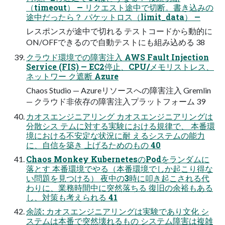
（timeout） — リクエスト途中で切断。書き込みの
途中だったら？ パケットロス（limit_data） —
レスポンスが途中で切れる テストコードから動的に
ON/OFFできるので自動テストにも組み込める 38
クラウド環境での障害注入 AWS Fault Injection
Service (FIS) — EC2停止、CPU/メモリストレス、
ネットワー ク遮断 Azure
Chaos Studio — Azureリソースへの障害注入 Gremlin
— クラウド非依存の障害注入プラットフォーム 39
カオスエンジニアリング カオスエンジニアリングは
分散シス テムに対する実験における規律で、 本番環
境における不安定な状況に耐 えるシステムの能力
に、自信を築き 上げるためのもの 40
Chaos Monkey KubernetesのPodをランダムに
落とす 本番環境でやる（本番環境でしか起こり得な
い問題を見つける） 夜中の3時に叩き起こされる代
わりに、業務時間中に突然落ちる 復旧の余裕もある
し、対策も考えられる 41
余談: カオスエンジニアリングは実験であり文化 シ
ステムは本番で突然壊れるもの システム障害は複雑