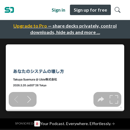
Sign in
Sign up for free
Upgrade to Pro
— share decks privately, control
downloads, hide ads and more …
·
Your Podcast. Everywhere. Effortlessly.
→
SPONSORED