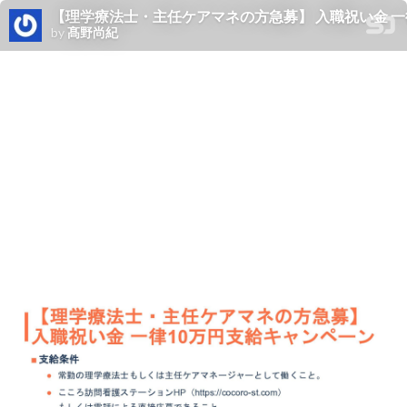
【理学療法士・主任ケアマネの方急募】 入職祝い金 一
by
髙野尚紀