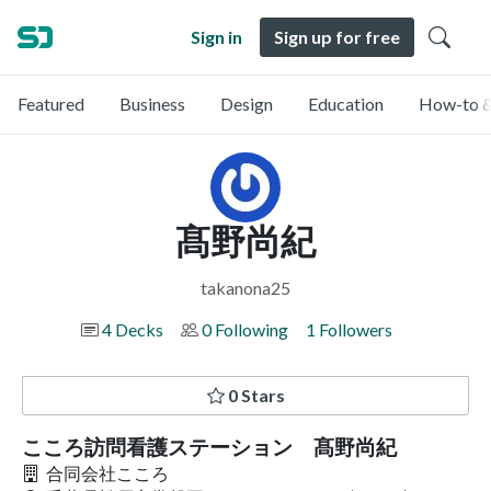
Sign in
Sign up for free
Featured
Business
Design
Education
How-to &
髙野尚紀
takanona25
4 Decks
0 Following
1 Followers
0 Stars
こころ訪問看護ステーション 髙野尚紀
合同会社こころ