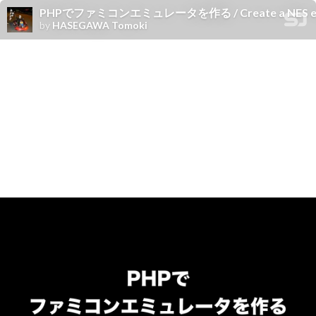
PHPでファミコンエミュレータを作る / Create a NES emul
by
HASEGAWA Tomoki