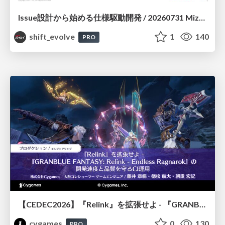
Issue設計から始める仕様駆動開発 / 20260731 Mizuki Hirata
shift_evolve
1
140
PRO
【CEDEC2026】『Relink』を拡張せよ - 『GRANBLUE FANTASY: Relink - Endless Ragnarok』の開発速度と品質を守るCI運用
cygames
0
130
PRO