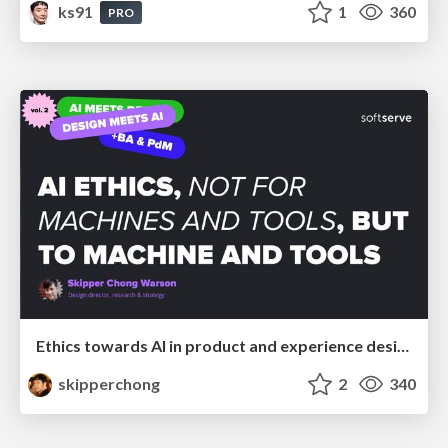
ks91
1
360
PRO
Ethics towards AI in product and experience design
skipperchong
2
340