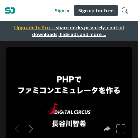
Sign in
Sign up for free
Upgrade to Pro
— share decks privately, control
downloads, hide ads and more …