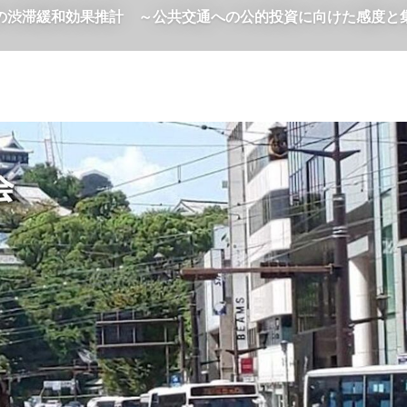
の渋滞緩和効果推計 ～公共交通への公的投資に向けた感度と