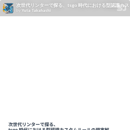
次世代リンターで探る、tsgo 時代における型認識カ
by
Yuta Takahashi