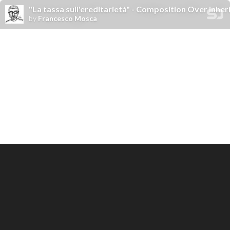
"La tassa sull'ereditarietà" - Composition Over Inher
by
Francesco Mosca