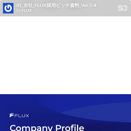
01_全社_FLUX採用ピッチ資料_Ver.5.4
by
FLUX