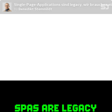
Single-Page-Applications sind legacy, wir brauchen e
by
Benedikt Stemmildt