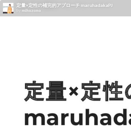
定量×定性の補完的アプローチ maruhadakaPJ
by
mihozono