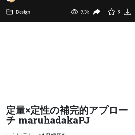
Design
9.3k
9
定量×定性の補完的アプロー
チ maruhadakaPJ