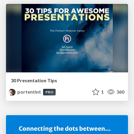
30 Presentation Tips
portentint
1
360
PRO