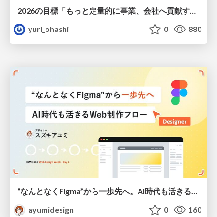
2026の目標「もっと定量的に事業、会社へ貢献する！」
yuri_ohashi
0
880
“なんとなくFigma”から一歩先へ。AI時代も活きるWeb制作フロー
ayumidesign
0
160