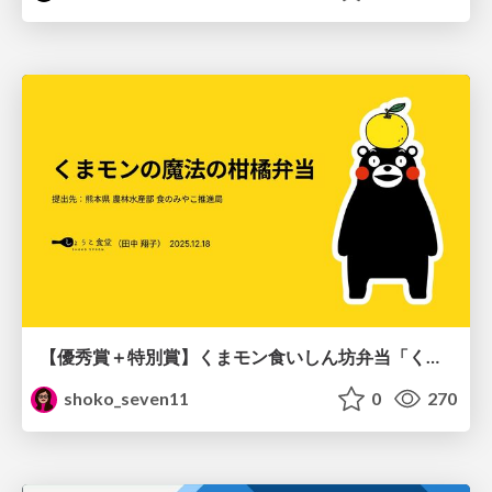
【優秀賞＋特別賞】くまモン食いしん坊弁当「くまモンの魔法の柑橘弁当」最終審査資料
shoko_seven11
0
270