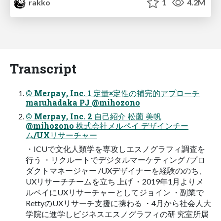
rakko
1
4.2M
Transcript
© Merpay, Inc. 1 定量×定性の補完的アプローチ
maruhadaka PJ @mihozono
© Merpay, Inc. 2 自己紹介 松薗 美帆
@mihozono 株式会社メルペイ デザインチー
ム/UXリサーチャー
・ICUで文化人類学を専攻しエスノグラフィ調査を
行う ・リクルートでデジタルマーケティング /プロ
ダクトマネージャー /UXデザイナーを経験ののち、
UXリサーチチームを立ち 上げ ・2019年1月よりメ
ルペイにUXリサーチャーとしてジョイン ・副業で
RettyのUXリサーチ支援に携わる ・4月から社会人大
学院に進学しビジネスエスノグラフィの研 究室所属