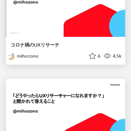
コロナ禍のUXリサーチ
mihozono
6
4.5k