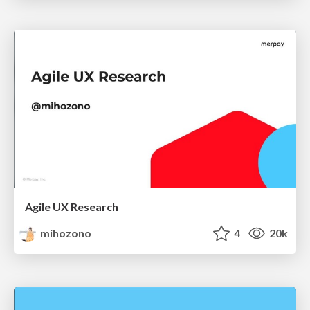
Agile UX Research
mihozono
4
20k