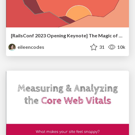
[RailsConf 2023 Opening Keynote] The Magic of Rails
eileencodes
31
10k