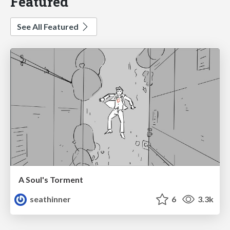
Featured
See All Featured
A Soul's Torment
seathinner
6
3.3k