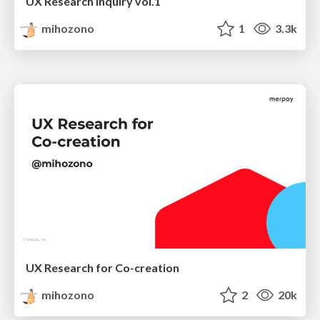
UX Research Inquiry vol.1
mihozono
1
3.3k
UX Research for Co-creation
mihozono
2
20k