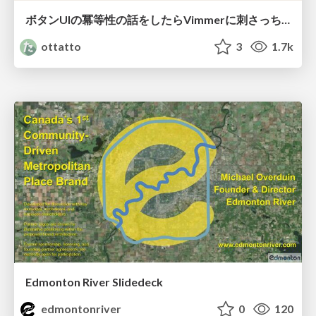
ボタンUIの冪等性の話をしたらVimmerに刺さっちゃった
ottatto
3
1.7k
Edmonton River Slidedeck
edmontonriver
0
120