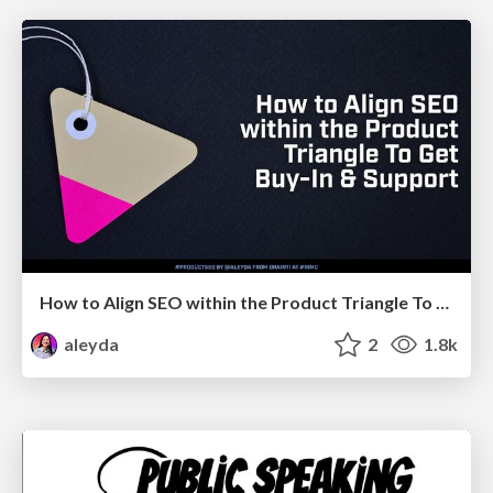
How to Align SEO within the Product Triangle To Get Buy-In & Support - #RIMC
aleyda
2
1.8k