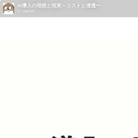
AI導入の理想と現実～コストと浸透〜
by
oprst