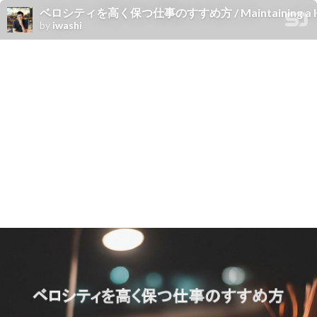
ベロシティを高く保つ仕事のすすめ方 / Maintaining a High Ve
by
iwashi