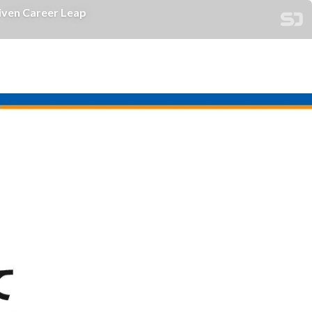
 Career Leap