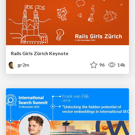
Rails Girls Zürich Keynote
gr2m
96
14k