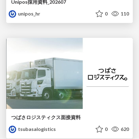
Unipos採用資料_202607
unipos_hr
0
110
つばさロジスティクス面接資料
tsubasalogistics
0
620