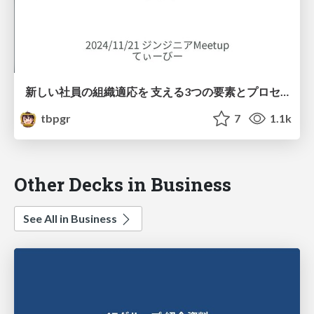
新しい社員の組織適応を 支える3つの要素とプロセス / Three elements and processes of organizational adaptation
tbpgr
7
1.1k
Other Decks in Business
See All in Business