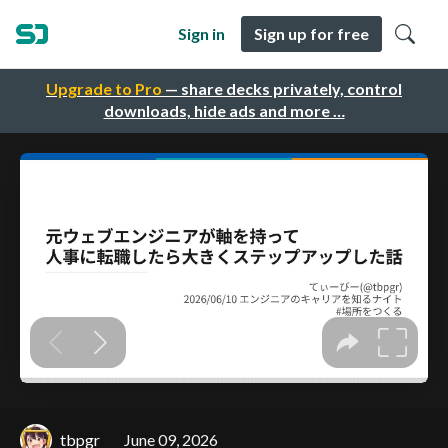
Sign in
Sign up for free
Upgrade to Pro
— share decks privately, control
downloads, hide ads and more …
tbpgr
June 09, 2026