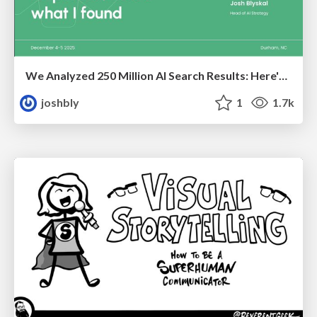
We Analyzed 250 Million AI Search Results: Here's What I Found
joshbly
1
1.7k