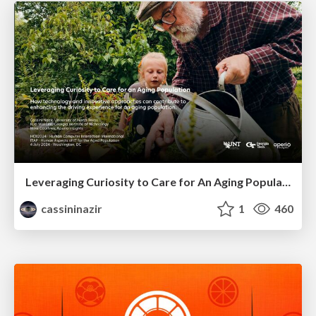
Leveraging Curiosity to Care for An Aging Population
cassininazir
1
460