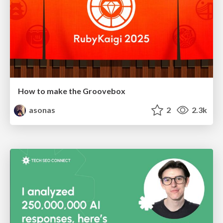
How to make the Groovebox
asonas
2
2.3k