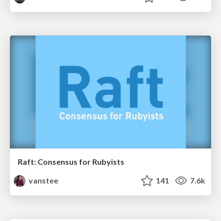
Raft: Consensus for Rubyists
vanstee
141
7.6k