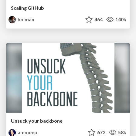
Scaling GitHub
holman
464
140k
Unsuck your backbone
ammeep
672
58k