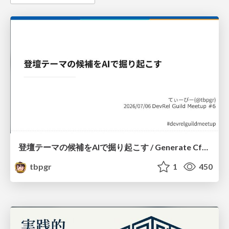
登壇テーマの候補をAIで掘り起こす / Generate CfP Ideas via-AI
tbpgr
1
450