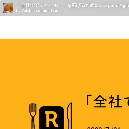
「全社でアジャイル！」を広げるために / Expand Agile thr
by
Yuichi Tsunematsu