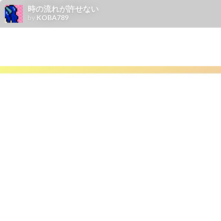
時の流れが許せない
by
KOBA789