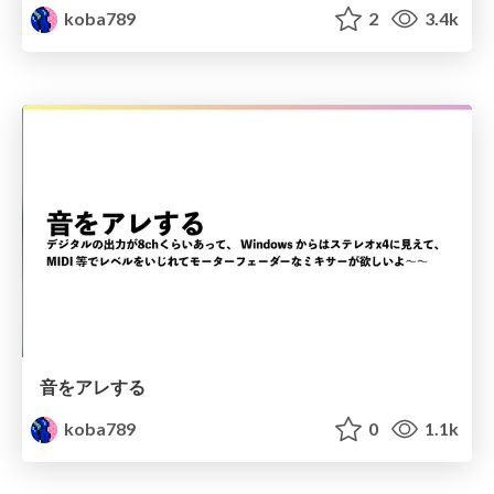
koba789
2
3.4k
音をアレする
koba789
0
1.1k