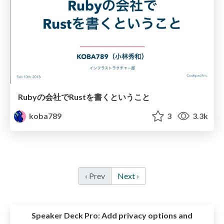
Rubyの会社でRustを書くということ
koba789
3
3.3k
‹ Prev
Next ›
Speaker Deck Pro:
Add privacy options and