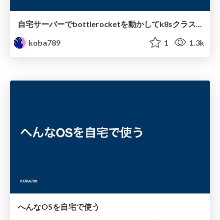
自宅サーバーでbottlerocketを動かしてk8sクラスタを組む
koba789
1
1.3k
へんなOSを自宅で使う