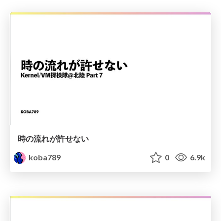
時の流れが許せない
koba789
0
6.9k