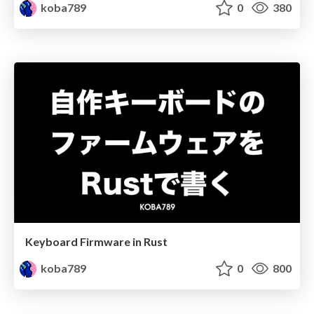
koba789
0
380
Keyboard Firmware in Rust
koba789
0
800