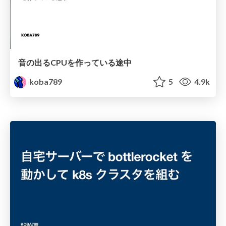
音の出るCPUを作っている途中
koba789
5
4.9k