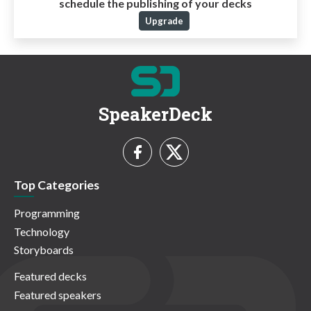
schedule the publishing of your decks
Upgrade
SpeakerDeck
Top Categories
Programming
Technology
Storyboards
Featured decks
Featured speakers