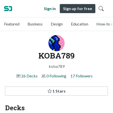
Sign in
Sign up for free
Featured
Business
Design
Education
How-to &
KOBA789
koba789
26 Decks
0 Following
17 Followers
1 Stars
Decks