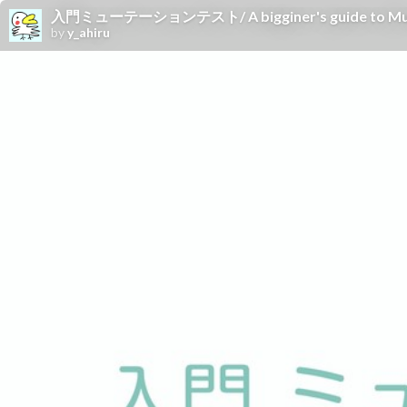
入門ミューテーションテスト/ A bigginer's guide to Muta
by
y_ahiru