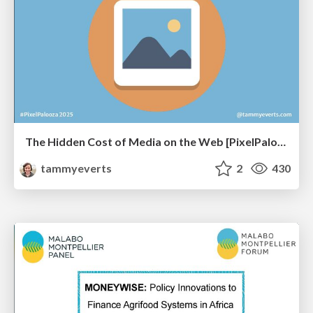
The Hidden Cost of Media on the Web [PixelPalooza 2025]
tammyeverts
2
430