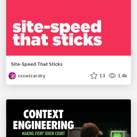
Site-Speed That Sticks
csswizardry
13
1.4k