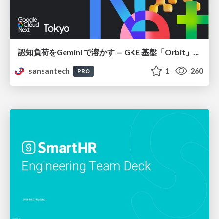
認知負荷をGemini で溶かす — GKE 基盤「Orbit」における AI エージェントの実践
sansantech
1
260
PRO