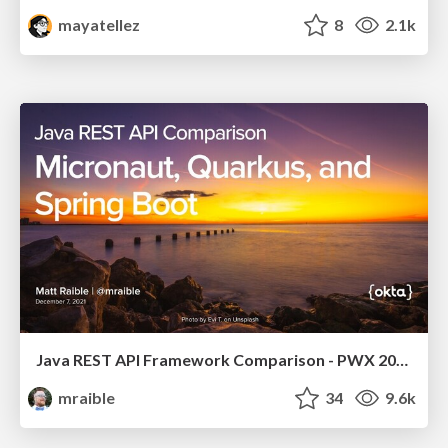
mayatellez
8
2.1k
Java REST API Framework Comparison - PWX 2021
mraible
34
9.6k