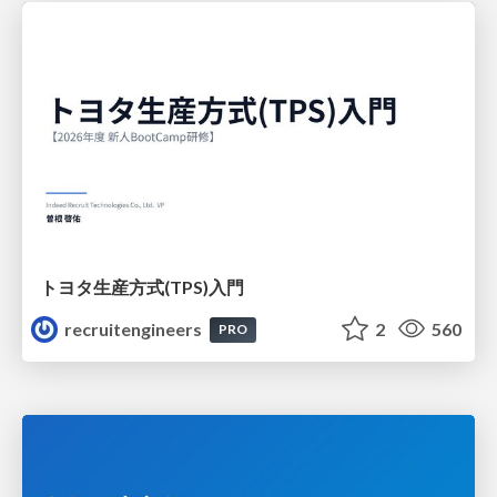
トヨタ⽣産⽅式(TPS)⼊⾨
recruitengineers
2
560
PRO