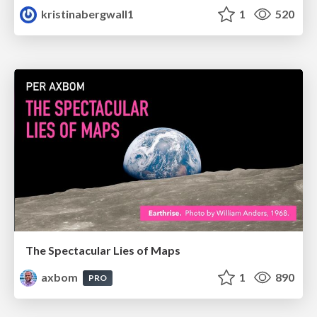
kristinabergwall1
1
520
The Spectacular Lies of Maps
axbom
1
890
PRO