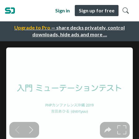
Sign in
Sign up for free
Upgrade to Pro
— share decks privately, control
downloads, hide ads and more …