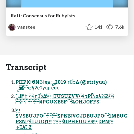
Raft: Consensus for Rubyists
vanstee
141
7.6k
Transcript
PHPΧϯϑΝϨϯεԭೄ 2019 ٢ా͋ͻΔ (@strtyuu)
ೖ໳ϛϡʔςʔγϣϯςετ
4PGUXBSF&OHJOFFS

$VSBUJPO$PNNVOJDBUJPO1MBUG
PSN IUUQTUPHFUUFSDPN
·ͱΊΑ͏ɺ͋ͭ·Ζ͏