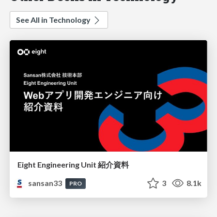
See All in Technology
Eight Engineering Unit 紹介資料
sansan33
3
8.1k
PRO