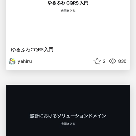
ゆるふわCQRS入門
yahiru
2
830