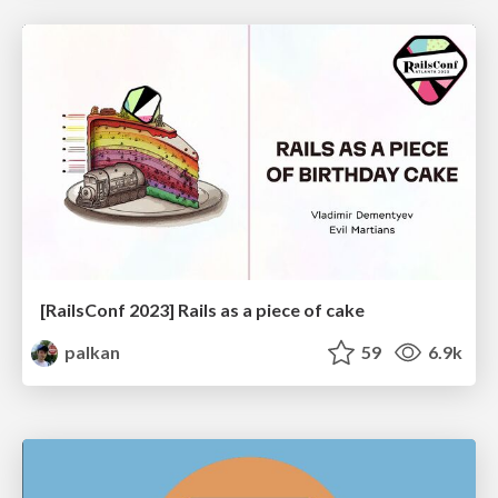
[RailsConf 2023] Rails as a piece of cake
palkan
59
6.9k