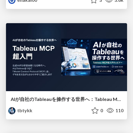
AIが自社のTableauを操作する世界へ：Tableau MCP超入門
tbtykk
0
110