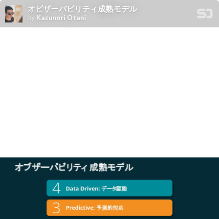
オビザーバビリティ成熟モデル
by
Kazunori Otani