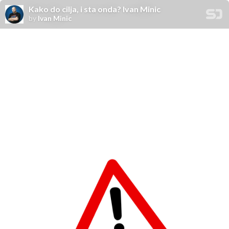
Kako do cilja, i sta onda? Ivan Minic
by
Ivan Minic