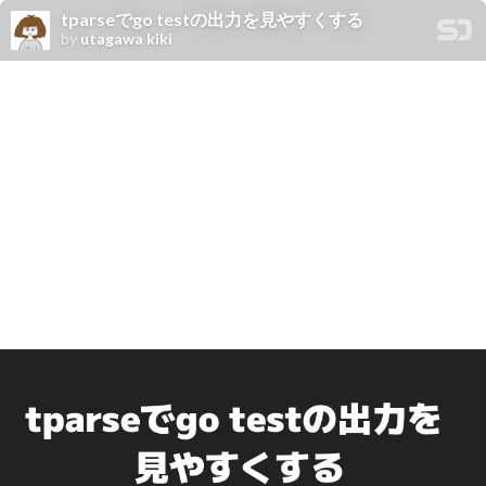
tparseでgo testの出力を見やすくする
by
utagawa kiki