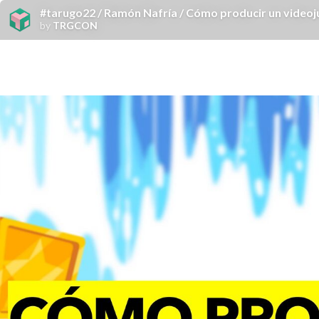
#tarugo22 / Ramón Nafría / Cómo producir un video
by
TRGCON