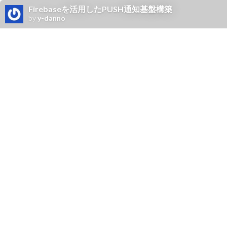
Firebaseを活用したPUSH通知基盤構築
by
y-danno