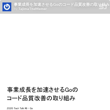
事業成長を加速させるGoのコード品質改善の取り組み / Code qua
by
TajimaTheMemer