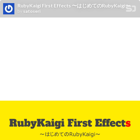
RubyKaigi First Effects 〜はじめてのRubyKaigi〜
by
satoseri