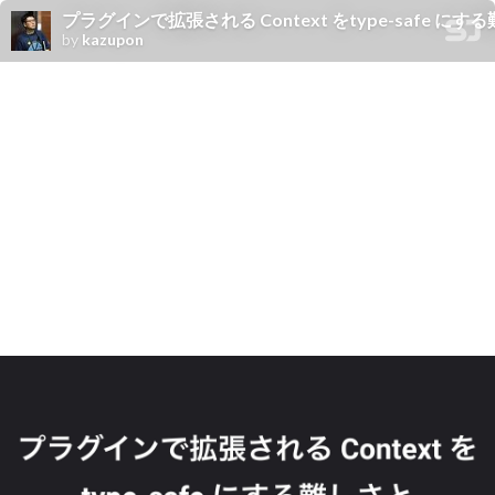
プラグインで拡張される Context をtype-safe に
by
kazupon