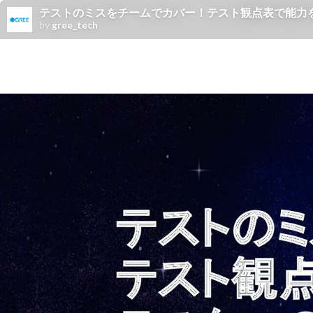
テストのミスをチームでカバー！テスト観点表で能力
by
gree_tech