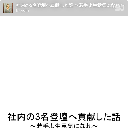
社内の3名登壇へ貢献した話 〜若手よ生意気になれ〜
by
yuhi