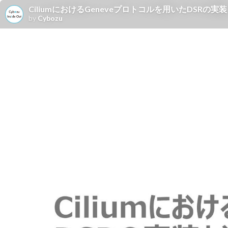
CiliumにおけるGeneveプロトコルを用いたDSRの実
by
Cybozu