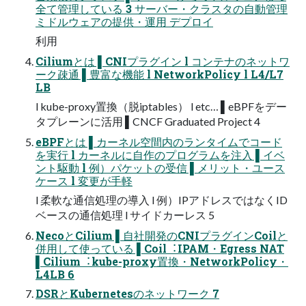
全て管理している 3 サーバー・クラスタの⾃動管理
ミドルウェアの提供・運⽤ デプロイ
利⽤
Ciliumとは ▌CNIプラグイン l コンテナのネットワ
ーク疎通 ▌豊富な機能 l NetworkPolicy l L4/L7
LB
l kube-proxy置換（脱iptables） l etc… ▌eBPFをデー
タプレーンに活⽤ ▌CNCF Graduated Project 4
eBPFとは ▌カーネル空間内のランタイムでコード
を実⾏ l カーネルに⾃作のプログラムを注⼊ ▌イベ
ント駆動 l 例）パケットの受信 ▌メリット・ユース
ケース l 変更が⼿軽
l 柔軟な通信処理の導⼊ l 例）IPアドレスではなくID
ベースの通信処理 l サイドカーレス 5
NecoとCilium ▌⾃社開発のCNIプラグインCoilと
併⽤して使っている ▌Coil︓IPAM・Egress NAT
▌Cilium︓kube-proxy置換・NetworkPolicy・
L4LB 6
DSRとKubernetesのネットワーク 7