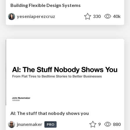
Building Flexible Design Systems
yeseniaperezcruz
330
40k
AI: The stuff that nobody shows you
jnunemaker
9
880
PRO