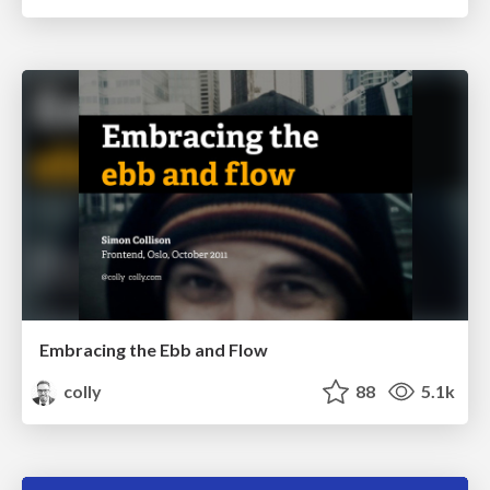
Embracing the Ebb and Flow
colly
88
5.1k