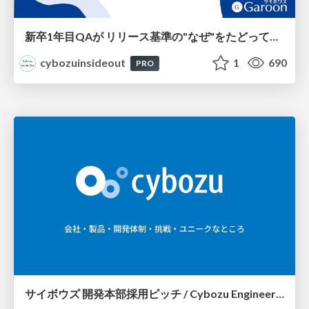
新卒1年目QAが リリース基準の"なぜ"をたどってみた
cybozuinsideout
1
690
PRO
サイボウズ 開発本部採用ピッチ / Cybozu Engineer Recruit