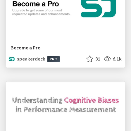
Become a Pro
speakerdeck
31
6.1k
PRO