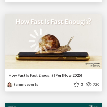
How Fast Is Fast Enough? [PerfNow 2025]
tammyeverts
3
720