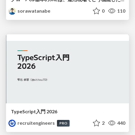
sorawatanabe
0
110
TypeScript入門 2026
recruitengineers
2
440
PRO