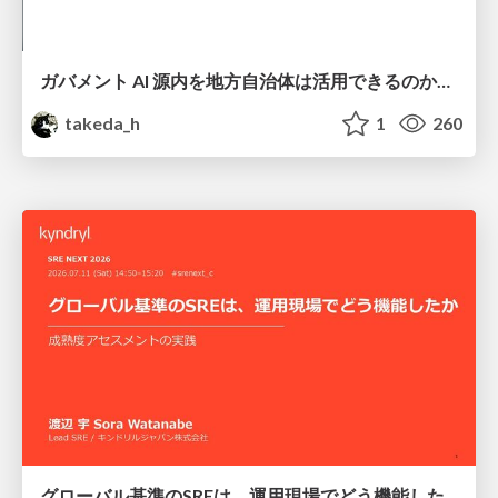
ガバメント AI 源内を地方自治体は活用できるのか 可能性と課題、期待について
takeda_h
1
260
グローバル基準のSREは、運用現場でどう機能したか：成熟度アセスメントの実践 ／ SRE NEXT 2026