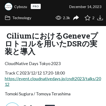
Cybozu
December 14, 2023
PRO
Technology
2.3k
2
CiliumにおけるGeneveプ
ロトコルを用いたDSRの実
装と導入
CloudNative Days Tokyo 2023
Track C 2023/12/12 17:20-18:00
https://event.cloudnativedays.jp/cndt2023/talks/20
12
Tomoki Sugiura / Tomoya Terashima