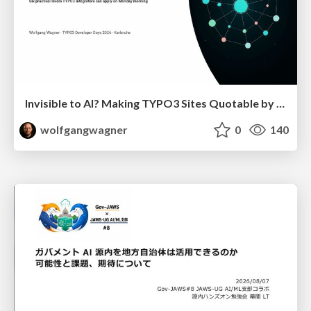
Invisible to AI? Making TYPO3 Sites Quotable by AI Search Systems
wolfgangwagner
0
140