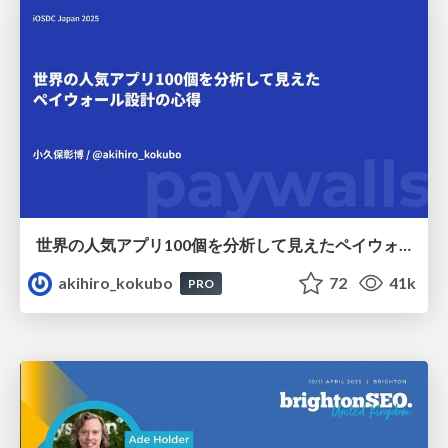
世界の人気アプリ100個を分析して見えたペイウォール設計の心得
akihiro_kokubo
72
41k
PRO