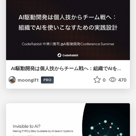
AI駆動開発は個人技からチーム戦へ：組織でAIを使いこなすための実践設計
moongift
0
470
PRO