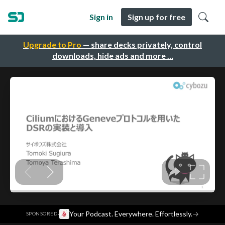
Sign in
Sign up for free
Upgrade to Pro
— share decks privately, control
downloads, hide ads and more …
·
Your Podcast. Everywhere. Effortlessly.
→
SPONSORED