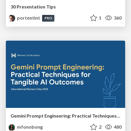
30 Presentation Tips
portentint
1
360
PRO
Gemini Prompt Engineering: Practical Techniques for Tangible AI Outcomes
mfonobong
2
480