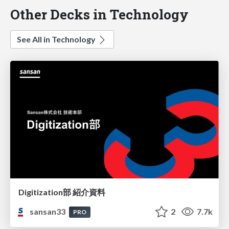
Other Decks in Technology
See All in Technology
Digitization部 紹介資料
sansan33
2
7.7k
PRO