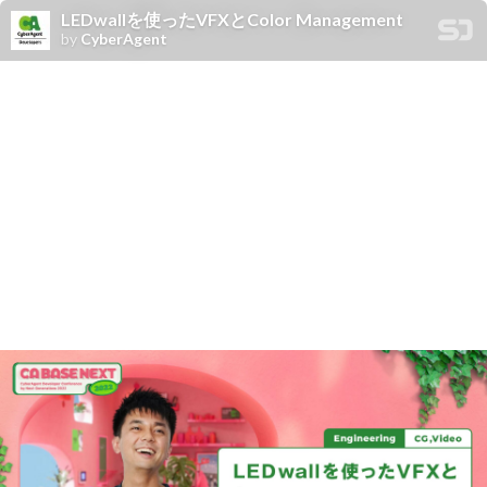
LEDwallを使ったVFXとColor Management
by
CyberAgent