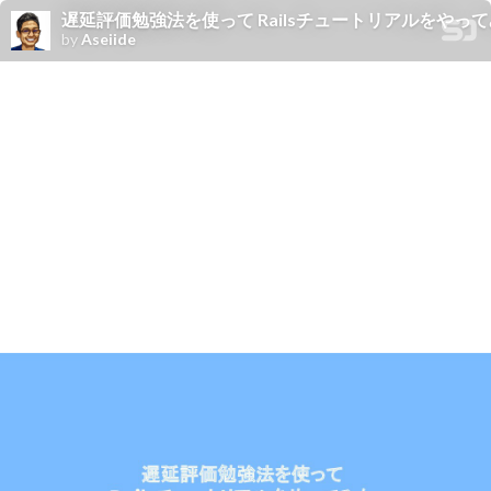
遅延評価勉強法を使って Railsチュートリアルをやってみた / f
by
Aseiide