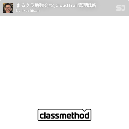
まるクラ勉強会#2_CloudTrail管理戦略
by
h-ashisan