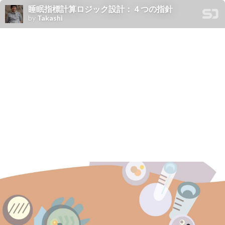
睡眠指標計算ロジック設計：４つの指針
by
Takashi