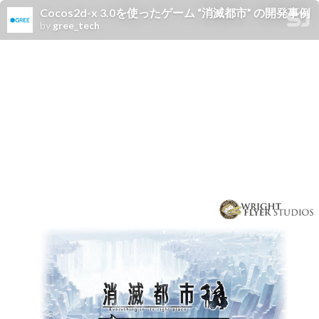
Cocos2d-x 3.0を使ったゲーム “消滅都市” の開発事例
by
gree_tech